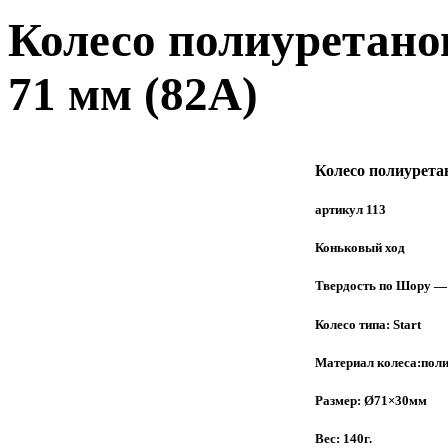
Колесо полиуретано
71 мм (82А)
Колесо полиурета
артикул 113
Коньковый ход
Твердость по Шору —
Колесо типа: Start
Материал колеса:пол
Размер: Ø71×30мм
Вес: 140г.